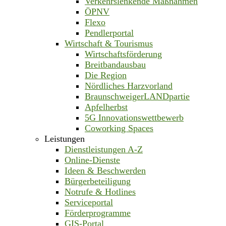
Verkehrslenkende Maßnahmen
ÖPNV
Flexo
Pendlerportal
Wirtschaft & Tourismus
Wirtschaftsförderung
Breitbandausbau
Die Region
Nördliches Harzvorland
BraunschweigerLANDpartie
Apfelherbst
5G Innovationswettbewerb
Coworking Spaces
Leistungen
Dienstleistungen A-Z
Online-Dienste
Ideen & Beschwerden
Bürgerbeteiligung
Notrufe & Hotlines
Serviceportal
Förderprogramme
GIS-Portal