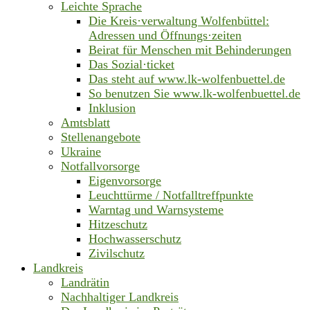
Leichte Sprache
Die Kreis·verwaltung Wolfenbüttel:
Adressen und Öffnungs·zeiten
Beirat für Menschen mit Behinderungen
Das Sozial·ticket
Das steht auf www.lk-wolfenbuettel.de
So benutzen Sie www.lk-wolfenbuettel.de
Inklusion
Amtsblatt
Stellenangebote
Ukraine
Notfallvorsorge
Eigenvorsorge
Leuchttürme / Notfalltreffpunkte
Warntag und Warnsysteme
Hitzeschutz
Hochwasserschutz
Zivilschutz
Landkreis
Landrätin
Nachhaltiger Landkreis