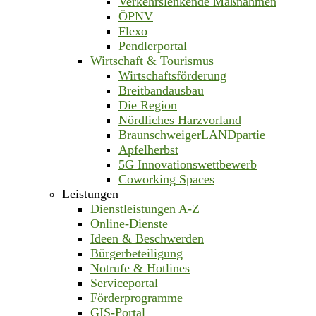
Verkehrslenkende Maßnahmen
ÖPNV
Flexo
Pendlerportal
Wirtschaft & Tourismus
Wirtschaftsförderung
Breitbandausbau
Die Region
Nördliches Harzvorland
BraunschweigerLANDpartie
Apfelherbst
5G Innovationswettbewerb
Coworking Spaces
Leistungen
Dienstleistungen A-Z
Online-Dienste
Ideen & Beschwerden
Bürgerbeteiligung
Notrufe & Hotlines
Serviceportal
Förderprogramme
GIS-Portal