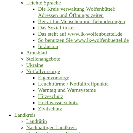
Leichte Sprache
Die Kreis·verwaltung Wolfenbüttel:
Adressen und Öffnungs·zeiten
Beirat für Menschen mit Behinderungen
Das Sozial·ticket
Das steht auf www.lk-wolfenbuettel.de
So benutzen Sie www.lk-wolfenbuettel.de
Inklusion
Amtsblatt
Stellenangebote
Ukraine
Notfallvorsorge
Eigenvorsorge
Leuchttürme / Notfalltreffpunkte
Warntag und Warnsysteme
Hitzeschutz
Hochwasserschutz
Zivilschutz
Landkreis
Landrätin
Nachhaltiger Landkreis