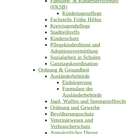
Familien- & Kinderservicebüro
(FKSB)
Kindertagespflege
Fachstelle Frühe Hilfen
Kreisjugendpflege
Stadtteiltreffs
Kinderschutz
Pflegekinderdienst und
Adoptionsvermittlung
Sozialarbeit in Schulen
Ganztagskoordination
Ordnung & Gesundheit
Ausländerbehörde
Einbürgerung
Formulare der
Ausländerbehörde
Jagd, Waffen und Sprengstoffrecht
Ordnung und Gewerbe
Bevölkerungsschutz
Veterinärwesen und
Verbraucherschutz
Amtsärztlicher Dienst