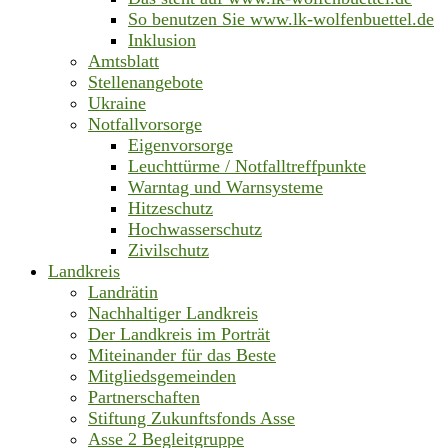
So benutzen Sie www.lk-wolfenbuettel.de
Inklusion
Amtsblatt
Stellenangebote
Ukraine
Notfallvorsorge
Eigenvorsorge
Leuchttürme / Notfalltreffpunkte
Warntag und Warnsysteme
Hitzeschutz
Hochwasserschutz
Zivilschutz
Landkreis
Landrätin
Nachhaltiger Landkreis
Der Landkreis im Porträt
Miteinander für das Beste
Mitgliedsgemeinden
Partnerschaften
Stiftung Zukunftsfonds Asse
Asse 2 Begleitgruppe