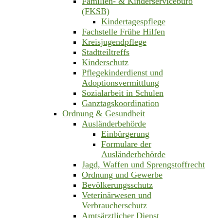
Familien- & Kinderservicebüro
(FKSB)
Kindertagespflege
Fachstelle Frühe Hilfen
Kreisjugendpflege
Stadtteiltreffs
Kinderschutz
Pflegekinderdienst und
Adoptionsvermittlung
Sozialarbeit in Schulen
Ganztagskoordination
Ordnung & Gesundheit
Ausländerbehörde
Einbürgerung
Formulare der
Ausländerbehörde
Jagd, Waffen und Sprengstoffrecht
Ordnung und Gewerbe
Bevölkerungsschutz
Veterinärwesen und
Verbraucherschutz
Amtsärztlicher Dienst