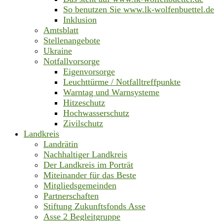
So benutzen Sie www.lk-wolfenbuettel.de
Inklusion
Amtsblatt
Stellenangebote
Ukraine
Notfallvorsorge
Eigenvorsorge
Leuchttürme / Notfalltreffpunkte
Warntag und Warnsysteme
Hitzeschutz
Hochwasserschutz
Zivilschutz
Landkreis
Landrätin
Nachhaltiger Landkreis
Der Landkreis im Porträt
Miteinander für das Beste
Mitgliedsgemeinden
Partnerschaften
Stiftung Zukunftsfonds Asse
Asse 2 Begleitgruppe