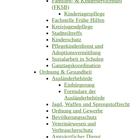
Familien- & Kinderservicebüro
(FKSB)
Kindertagespflege
Fachstelle Frühe Hilfen
Kreisjugendpflege
Stadtteiltreffs
Kinderschutz
Pflegekinderdienst und
Adoptionsvermittlung
Sozialarbeit in Schulen
Ganztagskoordination
Ordnung & Gesundheit
Ausländerbehörde
Einbürgerung
Formulare der
Ausländerbehörde
Jagd, Waffen und Sprengstoffrecht
Ordnung und Gewerbe
Bevölkerungsschutz
Veterinärwesen und
Verbraucherschutz
Amtsärztlicher Dienst